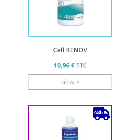
choisies
sur
la
page
du
produit
Cell RENOV
10,96
€
TTC
DÉTAILS
Ce
produit
a
plusieurs
variations.
Les
options