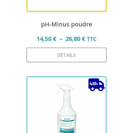
pH-Minus poudre
Plage
14,50
€
–
26,80
€
TTC
de
prix :
DÉTAILS
14,50 €
Ce
à
produit
a
26,80 €
plusieurs
variations.
Les
options
peuvent
être
choisies