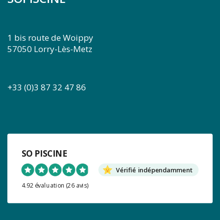
Les
options
peuvent
être
1 bis route de Woippy
choisies
57050 Lorry-Lès-Metz
sur
la
page
+33 (0)3 87 32 47 86
du
produit
SO PISCINE
Vérifié indépendamment
4.92 évaluation
(26 avis)