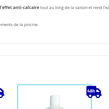
l’effet anti-calcaire
tout au long de la saison et rend l
tements de la piscine.
Ce
C
produit
p
a
a
plusieurs
p