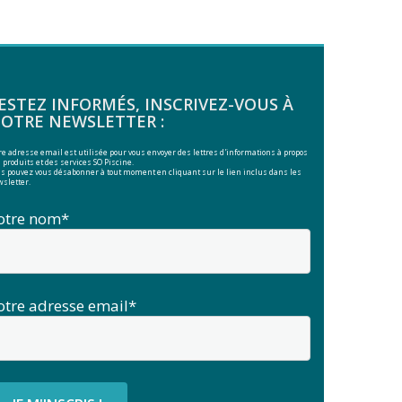
ESTEZ INFORMÉS, INSCRIVEZ-VOUS À
OTRE NEWSLETTER :
re adresse email est utilisée pour vous envoyer des lettres d'informations à propos
 produits et des services SO Piscine.
s pouvez vous désabonner à tout moment en cliquant sur le lien inclus dans les
sletter.
otre nom*
otre adresse email*