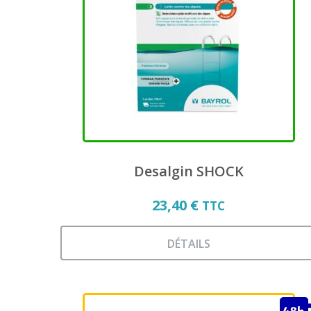
variations.
Les
options
peuvent
être
choisies
sur
la
page
du
produit
Desalgin SHOCK
23,40
€
TTC
DÉTAILS
Ce