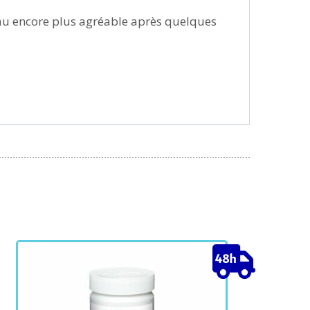
’eau encore plus agréable après quelques
e
roduit
lusieurs