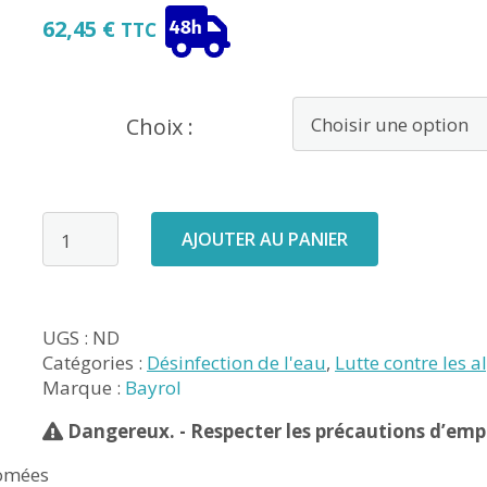
62,45
€
TTC
Choix :
quantité
AJOUTER AU PANIER
de
Chlorilong
POWER
UGS :
ND
5
Catégories :
Désinfection de l'eau
,
Lutte contre les a
Marque :
Bayrol
Dangereux. - Respecter les précautions d’empl
tomées