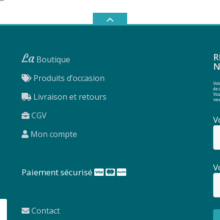
La
R
Boutique
N
Produits d’occasion
Vot
des
Livraison et retours
Vou
new
CGV
V
Mon compte
V
Paiement sécurisé
Contact