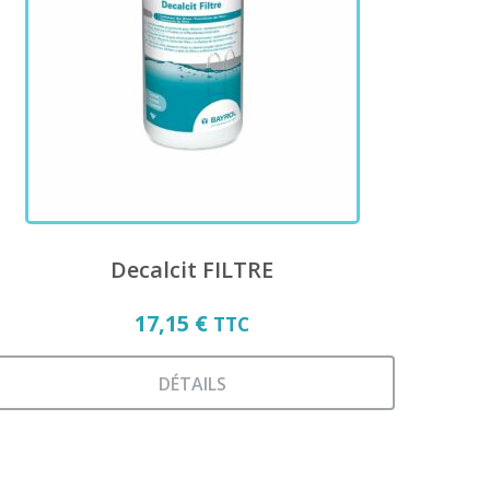
ariations.
es
ptions
euvent
tre
hoisies
ur
a
age
du
roduit
Decalcit FILTRE
17,15
€
TTC
DÉTAILS