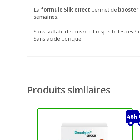
La
formule Silk effect
permet de
booster 
semaines.
Sans sulfate de cuivre : il respecte les revê
Sans acide borique
Produits similaires
Ce
produit
a
plusieurs