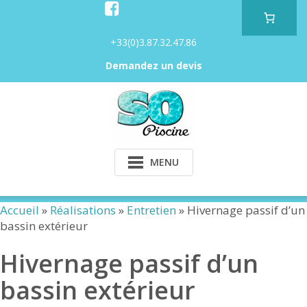
Skip
to
content
+33(0)3.87.32.47.86
Demandez un devis
MENU
Accueil
»
Réalisations
»
Entretien
»
Hivernage passif d’un
bassin extérieur
Hivernage passif d’un
bassin extérieur