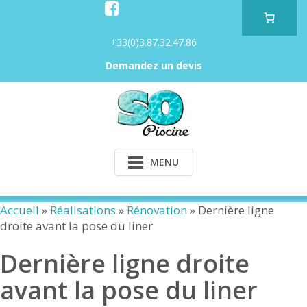
Skip
to
content
+33(0)3.87.32.47.86
Demandez un devis
MENU
Accueil
»
Réalisations
»
Rénovation
»
Dernière ligne
droite avant la pose du liner
Dernière ligne droite
avant la pose du liner