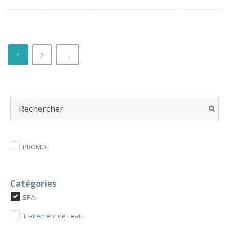
produit
a
plusieurs
variations.
Les
1
2
→
options
peuvent
être
choisies
sur
la
page
du
PROMO !
produit
Catégories
SPA
Traitement de l'eau