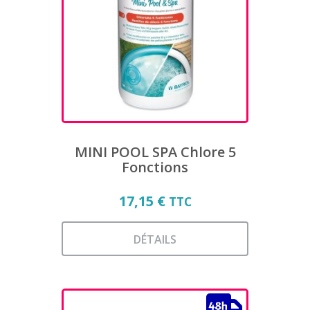
options
peuvent
être
choisies
sur
la
page
du
produit
MINI POOL SPA Chlore 5
Fonctions
17,15
€
TTC
DÉTAILS
Ce
produit
a