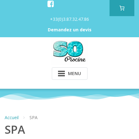
Skip
to
content
+33(0)3.87.32.47.86
Demandez un devis
MENU
Accueil
SPA
SPA