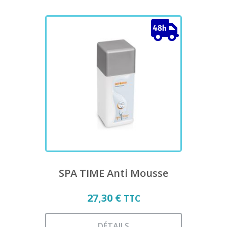
produit
a
plusieurs
variations.
Les
options
peuvent
être
choisies
sur
la
page
du
produit
SPA TIME Anti Mousse
27,30
€
TTC
DÉTAILS