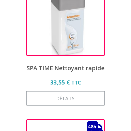
options
peuvent
être
choisies
sur
la
page
du
produit
SPA TIME Nettoyant rapide
33,55
€
TTC
DÉTAILS
Ce
produit
a
plusieurs