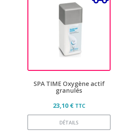
variations.
Les
options
peuvent
être
choisies
sur
la
page
du
produit
SPA TIME Oxygène actif
granulés
23,10
€
TTC
DÉTAILS
Ce