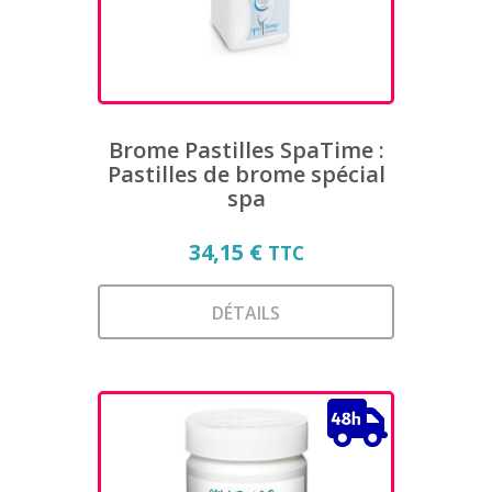
Brome Pastilles SpaTime :
Pastilles de brome spécial
spa
34,15
€
TTC
DÉTAILS
Ce
produit
a
plusieurs
variations.
Les