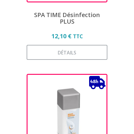
du
produit
SPA TIME Désinfection
PLUS
12,10
€
TTC
DÉTAILS
Ce
produit
a
plusieurs
variations.
Les
options
peuvent
être
choisies
sur