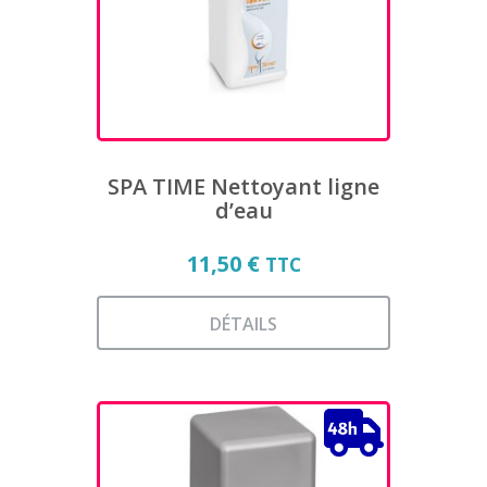
être
choisies
sur
la
page
du
produit
SPA TIME Nettoyant ligne
d’eau
11,50
€
TTC
DÉTAILS
Ce
produit
a
plusieurs
variations.
Les