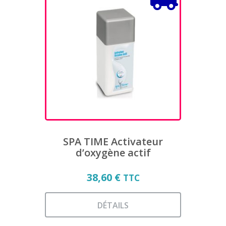
plusieurs
variations.
Les
options
peuvent
être
choisies
sur
la
page
du
produit
SPA TIME Activateur
d’oxygène actif
38,60
€
TTC
DÉTAILS
Ce