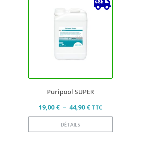
plusieurs
variations.
Les
options
peuvent
être
choisies
sur
la
page
du
produit
Puripool SUPER
Plage
19,00
€
–
44,90
€
TTC
de
prix :
DÉTAILS
19,00 €
Ce