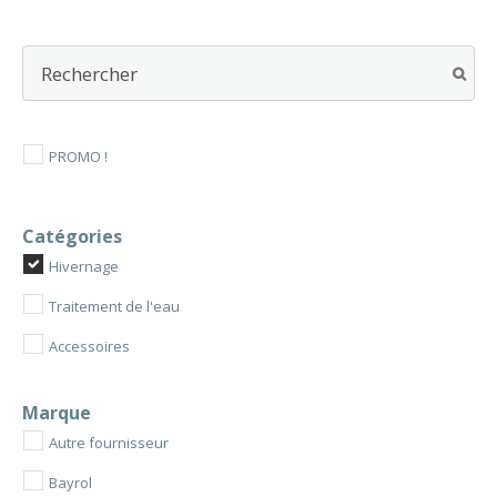
à
produit
a
44,90 €
plusieurs
variations.
Les
options
PROMO !
peuvent
être
choisies
sur
Catégories
la
Hivernage
page
Traitement de l'eau
du
produit
Accessoires
Marque
Autre fournisseur
Bayrol