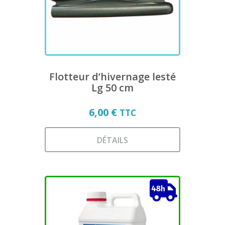
choisies
sur
la
page
du
produit
Flotteur d’hivernage lesté
Lg 50 cm
6,00
€
TTC
DÉTAILS
Ce
produit
a
plusieurs
variations.
Les