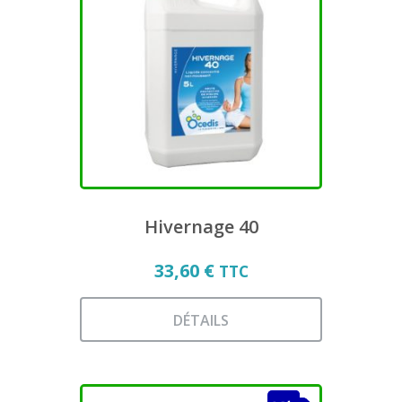
Les
options
peuvent
être
choisies
sur
la
page
du
produit
Hivernage 40
33,60
€
TTC
DÉTAILS
Ce
produit
a