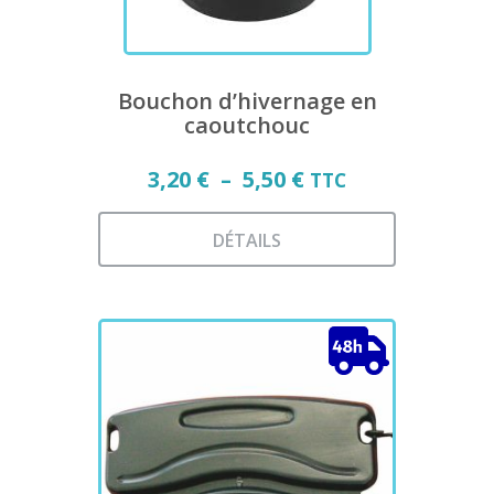
Bouchon d’hivernage en
caoutchouc
Plage
3,20
€
–
5,50
€
TTC
de
prix :
DÉTAILS
3,20 €
Ce
à
produit
a
5,50 €
plusieurs
variations.
Les
options
peuvent
être