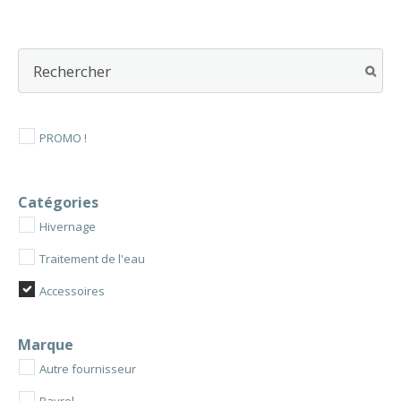
peuvent
être
choisies
sur
la
page
du
PROMO !
produit
Catégories
Hivernage
Traitement de l'eau
Accessoires
Marque
Autre fournisseur
Bayrol