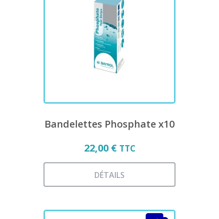
Les
options
peuvent
être
choisies
sur
la
page
du
produit
Bandelettes Phosphate x10
22,00
€
TTC
DÉTAILS
Ce
produit
a