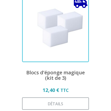
plusieurs
variations.
Les
options
peuvent
être
choisies
sur
la
page
du
produit
Blocs d’éponge magique
(kit de 3)
12,40
€
TTC
DÉTAILS