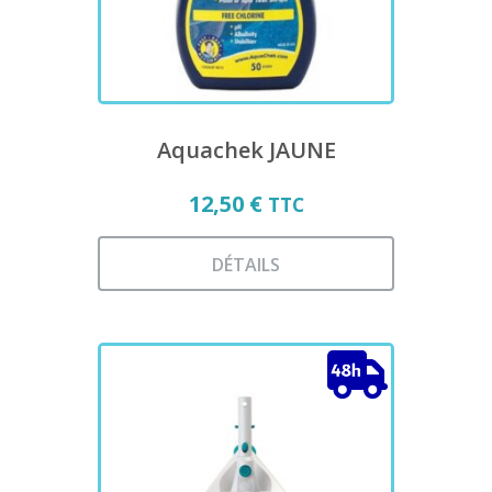
Aquachek JAUNE
12,50
€
TTC
DÉTAILS
Ce
produit
a
plusieurs
variations.
Les
options
peuvent