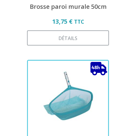
Brosse paroi murale 50cm
13,75
€
TTC
DÉTAILS
Ce
produit
a
plusieurs
variations.
Les
options
peuvent
être
choisies
sur
la
page