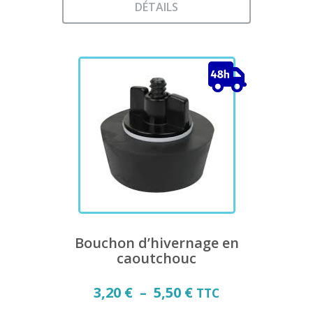
DÉTAILS
Ce
produit
a
plusieurs
variations.
Les
options
peuvent
être
choisies
sur
la
page
du
Bouchon d’hivernage en
produit
caoutchouc
Plage
3,20
€
–
5,50
€
TTC
de