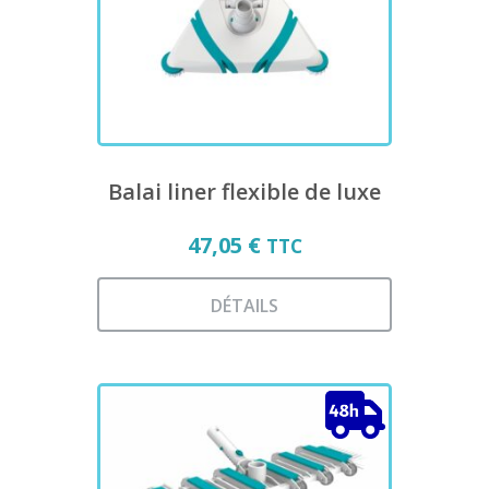
être
choisies
sur
la
page
du
produit
Balai liner flexible de luxe
47,05
€
TTC
DÉTAILS
Ce
produit
a
plusieurs
variations.
Les