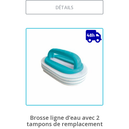
prix :
DÉTAILS
3,20 €
Ce
à
produit
a
5,50 €
plusieurs
variations.
Les
options
peuvent
être
choisies
sur
la
page
du
produit
Brosse ligne d’eau avec 2
tampons de remplacement