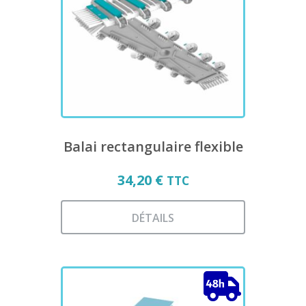
options
peuvent
être
choisies
sur
la
page
du
produit
Balai rectangulaire flexible
34,20
€
TTC
DÉTAILS
Ce
produit
a
plusieurs
variations.