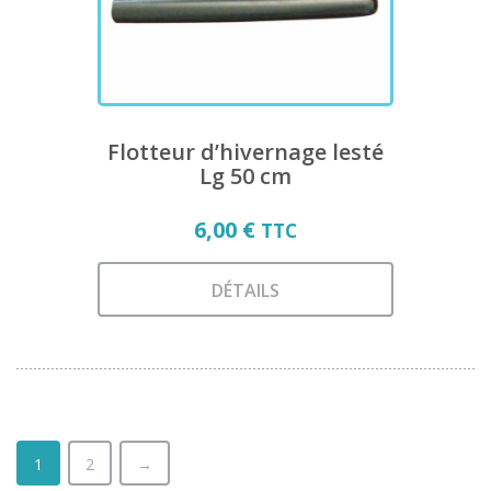
sur
la
page
du
produit
Flotteur d’hivernage lesté
Lg 50 cm
6,00
€
TTC
DÉTAILS
Ce
produit
a
plusieurs
variations.
Les
1
2
→
options