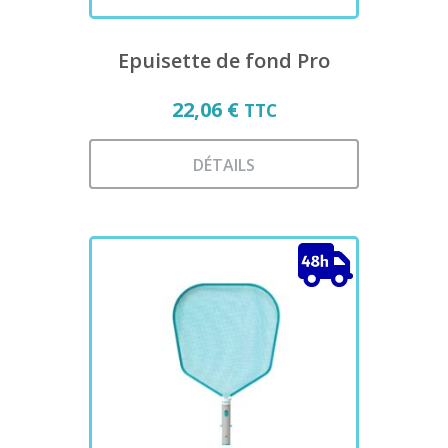
du
produit
Epuisette de fond Pro
22,06
€
TTC
DÉTAILS
Ce
produit
a
plusieurs
variations.
Les
options
peuvent
être
choisies
sur