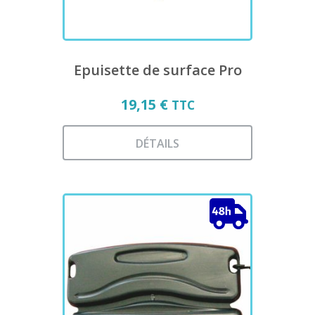
la
page
du
produit
Epuisette de surface Pro
19,15
€
TTC
DÉTAILS
Ce
produit
a
plusieurs
variations.
Les
options
peuvent
être
choisies